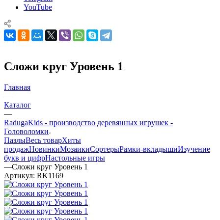
YouTube
Сложи круг Уровень 1
Главная
—
Каталог
—
RadugaKids - производство деревянных игрушек -
Головоломки
Пазлы
Весь товар
Хиты
продаж
Новинки
Мозаики
Сортеры
Рамки-вкладыши
Изучение
букв и цифр
Настольные игры
—
Сложи круг Уровень 1
Артикул:
RK1169